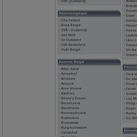
-
Vdh (duitsland)
-
Antwe
-
Bokrijk
-
Duivel
Rasverenigingen
-
Gistel
-
GSa Ireland
-
Grimb
-
Rcba België
-
Hassel
-
SVÃ– Oostenrijk
-
Hoesel
-
Sas Italië
-
Laakda
-
Sv Duitsland
-
Lkoc 
-
Vdh Nederland
-
Overpe
-
Vvdh België
-
VH We
-
Vrase
Kennels België
Persoon
-
Alten Kanal
-
Amselhof
-
Cora va
-
Amulree
-
De sit
-
Anouck
-
Emiel 
-
Arne'shoeve
-
Farrah
-
Banholz
-
Godali
-
Benny's Dream
-
Luc M
-
Biezehoeve
-
Philip
-
Blackheide
-
Roger 
-
Bormanshoeve
-
Ronny
-
Boykesbos
-
Vic Wi
-
Bruinstrate
-
Burg-kurzwallen
Kennels
-
Calistohof