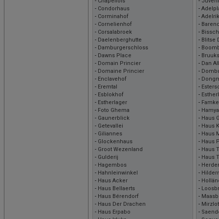
-
Chapellois
-
Juveni
-
Condorhaus
-
Adelpl
-
Corminahof
-
Adelri
-
Cornelienhof
-
Barend
-
Corsalabroek
-
Bissc
-
Daelenberghutte
-
Blitse
-
Damburgerschloss
-
Boom
-
Dawns Place
-
Bruuk
-
Domain Princier
-
Dan Al
-
Domaine Princier
-
Dombu
-
Enclavehof
-
Dongm
-
Eremtal
-
Esters
-
Esblokhof
-
Esther
-
Estherlager
-
Famke
-
Foto Ghema
-
Hamya
-
Gaunerblick
-
Haus 
-
Getevallei
-
Haus 
-
Giliannes
-
Haus M
-
Glockenhaus
-
Haus P
-
Groot Wezenland
-
Haus 
-
Gulderij
-
Haus 
-
Hagembos
-
Herde
-
Hahnleinwinkel
-
Hilder
-
Haus Acker
-
Hollän
-
Haus Bellaerts
-
Loosb
-
Haus Bérendorf
-
Maasb
-
Haus Der Drachen
-
Mirzlot
-
Haus Erpabo
-
Saend