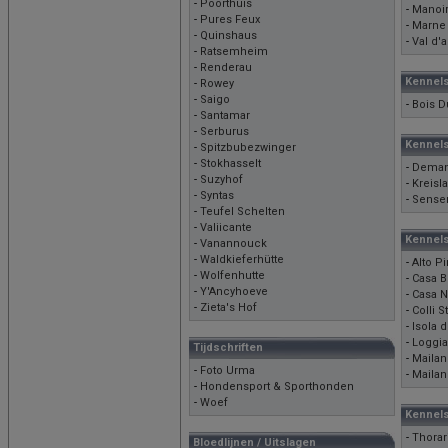
-
Poorthuis
-
Manoi
-
Pures Feux
-
Marne 
-
Quinshaus
-
Val d'a
-
Ratsemheim
-
Renderau
Kennel
-
Rowey
-
Saigo
-
Bois 
-
Santamar
-
Serburus
Kennels
-
Spitzbubezwinger
-
Stokhasselt
-
Deman
-
Suzyhof
-
Kreisl
-
Syntas
-
Sense
-
Teufel Schelten
-
Valiicante
Kennels 
-
Vanannouck
-
Waldkieferhütte
-
Alto P
-
Wolfenhutte
-
Casa B
-
Y'Ancyhoeve
-
Casa N
-
Zieta's Hof
-
Colli S
-
Isola d
-
Loggia
Tijdschriften
-
Maila
-
Foto Urma
-
Maila
-
Hondensport & Sporthonden
-
Woef
Kennel
-
Thorar
Bloedlijnen / Uitslagen