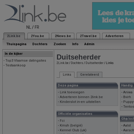
NL
/
FR
2Link.be
2You.be
2News.be
2Travel.be
Adverteren
Thuispagina
Dochters
Zoeken
Info
Admin
In de kijker
Duitseherder
-
Top3 Vlaamse datingsites
2Link.be
/
Dochters
/
Duitseherder
/ Links
-
Testaankoop
Links
Gerelateerd
Deze pagina
Handig
-
Link toevoegen
-
Aniwa
-
Adverteren binnen 2link.be
-
Bvirh
-
Kinderslot in-en uitstellen
-
Puppy
-
Tentoo
Officiële organisaties
Ghp/sc
-
Fci
-
Kmsh (belgië)
-
Aalst
-
Kennel Club (uk)
-
Aarsch