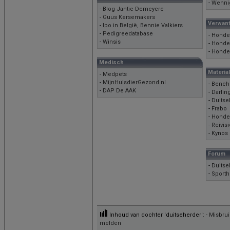
-
Wenni
-
Blog Jantie Demeyere
-
Guus Kersemakers
Verwant
-
Ipo in België, Bennie Valkiers
-
Pedigreedatabase
-
Honde
-
Winsis
-
Honde
-
Honde
Medisch
Materia
-
Medpets
-
MijnHuisdierGezond.nl
-
Benchk
-
DAP De AAK
-
Darlin
-
Duits
-
Frabo
-
Honde
-
Reivis
-
Kynos
Forum
-
Duits
-
Sport
Inhoud van dochter 'duitseherder': -
Misbrui
melden